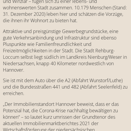
und Winzlar – fügen sich zu einer lebens- und
wohnenswerten Stadt zusammen. 10.179 Menschen (Stand:
31. Dezember 2020) leben hier und schätzen die Vorzüge,
die ihnen ihr Wohnort zu bieten hat.
Attraktive und preisgünstige Gewerbegrundstücke, eine
gute Verkehrsanbindung und Infrastruktur sind ebenso
Pluspunkte wie Familienfreundlichkeit und
Freizeitmöglichkeiten in der Stadt. Die Stadt Rehburg-
Loccum selbst liegt südlich im Landkreis Nienburg/Weser in
Niedersachsen, knapp 40 Kilometer nordwestlich von
Hannover.
Sie ist mit dem Auto über die A2 (Abfahrt Wunstorf/Luthe)
und die Bundesstraßen 441 und 482 (Abfahrt Seelenfeld) zu
erreichen.
„Der Immobilienstandort Hannover beweist, dass er das
Potenzial hat, die Corona-Krise nachhaltig bewältigen zu
können“ – so lautet kurz umrissen der Grundtenor des
aktuellen Immobilienmarktberichtes 2021 der
Wirtschaftsförderung der niedersächsischen