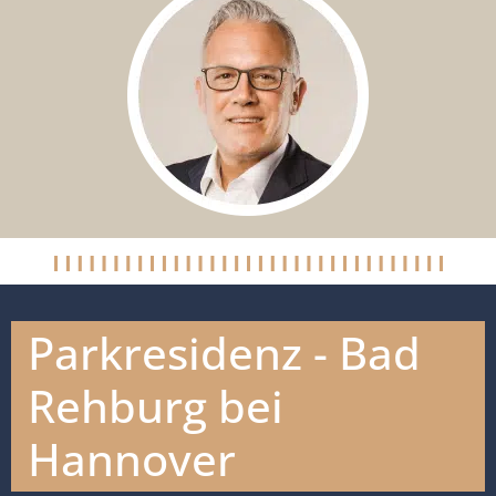
Parkresidenz - Bad
Rehburg bei
Hannover