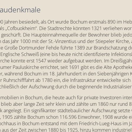
Baudenkmale
0 Jahren besiedelt, als Ort wurde Bochum erstmals 890 im Hebe
e als „Cofbuokheim“. Die Stadtrechte könnten 1321 verliehen wo
 geschürft. Die Haupteinnahmequelle der Bewohner blieb jedo
das Jahr 1000 mit der St.-Vinzentius und der Stiepeler Kirche
Die Große Dortmunder Fehde führte 1389 zur Brandschatzung d
nglische Schweiß (eine bis heute nicht identifizierte Infektionsk
irche konnte erst 1547 wieder aufgebaut werden. Im Dreißigjäh
er Pauluskirche errichtet, seit 1691 gibt es die Alte Apothek
r, während Bochum im 18. Jahrhundert in den Siebenjährigen K
r Ruhrschifffahrt ab 1780 ein, die Infrastruktur entwickelte s
schließlich der Aufschwung durch die beginnende Industrialisier
ilien in Bochum, die heute auch für private Investoren inter
m blieb aber lange Zeit sehr klein und zählte um 1860 nur run
k angelegt. Ein signifikanter städtebaulicher Aufschwung setzte 
 1905 zählte Bochum schon 116.596 Einwohner, 1908 wurde ein
ochhaus in Bochum entstand mit dem Friedrich-Lueg-Haus im Ja
aus der Zeit zwischen 1880 bis 1925, hinzu kommen industri