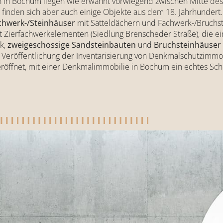
 in Bochum liegen wie erwähnt vorwiegend zwischen Mitte des 
 finden sich aber auch einige Objekte aus dem 18. Jahrhunder
chwerk-/Steinhäuser
mit Satteldächern und Fachwerk-/Bruchs
 Zierfachwerkelementen (Siedlung Brenscheder Straße), die e
k,
zweigeschossige Sandsteinbauten
und
Bruchsteinhäuser
und Veröffentlichung der Inventarisierung von Denkmalschutzimm
e eröffnet, mit einer Denkmalimmobilie in Bochum ein echtes 