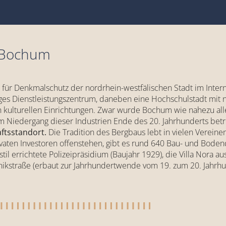
n Bochum
für Denkmalschutz der nordrhein-westfälischen Stadt im Internet 
iges Dienstleistungszentrum, daneben eine Hochschulstadt mit
kulturellen Einrichtungen. Zwar wurde Bochum wie nahezu all
 Niedergang dieser Industrien Ende des 20. Jahrhunderts betro
ftsstandort.
Die Tradition des Bergbaus lebt in vielen Vereine
aten Investoren offenstehen, gibt es rund 640 Bau- und Bodend
il errichtete Polizeipräsidium (Baujahr 1929), die Villa Nora 
ikstraße (erbaut zur Jahrhundertwende vom 19. zum 20. Jahrhund