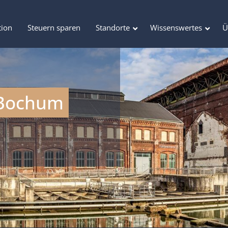
tion
Steuern sparen
Standorte
Wissenswertes
Ü
 Bochum