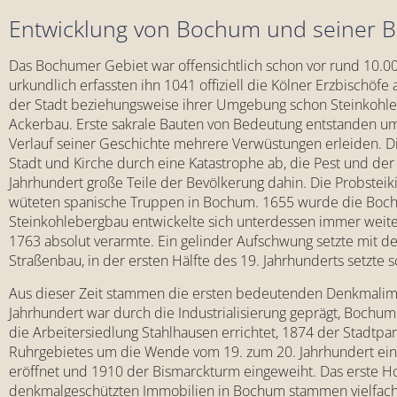
Entwicklung von Bochum und seiner 
Das Bochumer Gebiet war offensichtlich schon vor rund 10.00
urkundlich erfassten ihn 1041 offiziell die Kölner Erzbischöf
der Stadt beziehungsweise ihrer Umgebung schon Steinkohle
Ackerbau. Erste sakrale Bauten von Bedeutung entstanden um 
Verlauf seiner Geschichte mehrere Verwüstungen erleiden. 
Stadt und Kirche durch eine Katastrophe ab, die Pest und der E
Jahrhundert große Teile der Bevölkerung dahin. Die Probsteik
wüteten spanische Truppen in Bochum. 1655 wurde die Bochum
Steinkohlebergbau entwickelte sich unterdessen immer weite
1763 absolut verarmte. Ein gelinder Aufschwung setzte mit de
Straßenbau, in der ersten Hälfte des 19. Jahrhunderts setzte 
Aus dieser Zeit stammen die ersten bedeutenden Denkmalimmob
Jahrhundert war durch die Industrialisierung geprägt, Bochu
die Arbeitersiedlung Stahlhausen errichtet, 1874 der Stadtpar
Ruhrgebietes um die Wende vom 19. zum 20. Jahrhundert ein,
eröffnet und 1910 der Bismarckturm eingeweiht. Das erste H
denkmalgeschützten Immobilien in Bochum stammen vielfach 