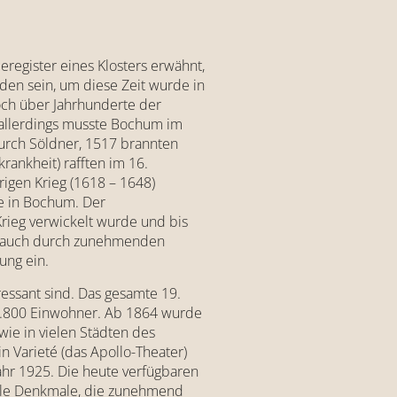
register eines Klosters erwähnt,
rden sein, um diese Zeit wurde in
ch über Jahrhunderte der
, allerdings musste Bochum im
urch Söldner, 1517 brannten
rankheit) rafften im 16.
rigen Krieg (1618 – 1648)
e in Bochum. Der
rieg verwickelt wurde und bis
ich auch durch zunehmenden
ung ein.
essant sind. Das gesamte 19.
d 8.800 Einwohner. Ab 1864 wurde
wie in vielen Städten des
 Varieté (das Apollo-Theater)
hr 1925. Die heute verfügbaren
elle Denkmale, die zunehmend