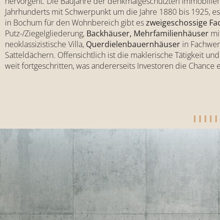
hervorgeht. Die Baujahre der denkmalgeschützten Immobilien
Jahrhunderts mit Schwerpunkt um die Jahre 1880 bis 1925, es
in Bochum für den Wohnbereich gibt es
zweigeschossige Fa
Putz-/Ziegelgliederung,
Backhäuser, Mehrfamilienhäuser
mit
neoklassizistische Villa,
Querdielenbauernhäuser
in Fachwer
Satteldächern. Offensichtlich ist die maklerische Tätigkeit 
weit fortgeschritten, was andererseits Investoren die Chanc