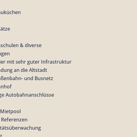
auküchen
lätze
hschulen & diverse
ngen
er mit sehr guter Infrastruktur
dung an die Altstadt
aßenbahn- und Busnetz
hnhof
ige Autobahnanschlüsse
 Mietpool
n Referenzen
itätsüberwachung
t