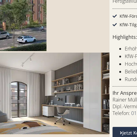
Fertigstellu
KfW-Förd
KfW-Tilg
Highlights
Erhöh
KfW-F
Hochw
Belie
Rund
Ihr Anspre
Rainer Mül
Dipl.-Ver
Telefon:
01
Jetzt 