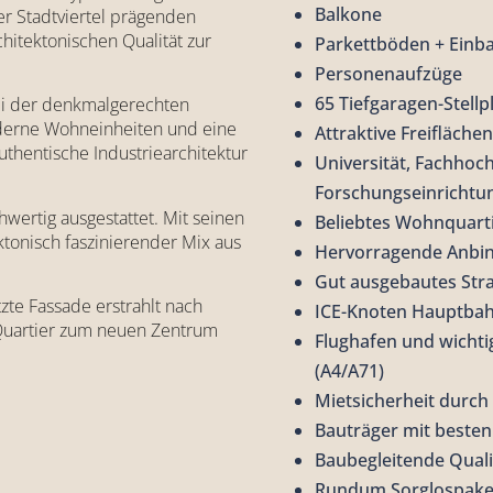
Balkone
ter Stadtviertel prägenden
hitektonischen Qualität zur
Parkettböden + Einb
Personenaufzüge
65 Tiefgaragen-Stellp
ei der denkmalgerechten
oderne Wohneinheiten und eine
Attraktive Freiflächen
authentische Industriearchitektur
Universität, Fachhoc
Forschungseinrichtu
ertig ausgestattet. Mit seinen
Beliebtes Wohnquarti
tonisch faszinierender Mix aus
Hervorragende Anbin
Gut ausgebautes Str
zte Fassade erstrahlt nach
ICE-Knoten Hauptba
Quartier zum neuen Zentrum
Flughafen und wicht
(A4/A71)
Mietsicherheit durch
Bauträger mit beste
Baubegleitende Qual
Rundum Sorglospake