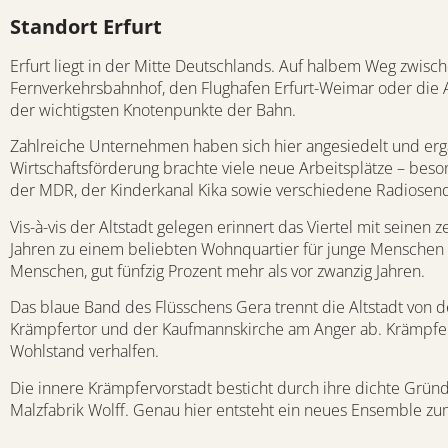
Standort Erfurt
Erfurt liegt in der Mitte Deutschlands. Auf halbem Weg zwisch
Fernverkehrsbahnhof, den Flughafen Erfurt-Weimar oder die A
der wichtigsten Knotenpunkte der Bahn.
Zahlreiche Unternehmen haben sich hier angesiedelt und erg
Wirtschaftsförderung brachte viele neue Arbeitsplätze – beso
der MDR, der Kinderkanal Kika sowie verschiedene Radiosen
Vis-à-vis der Altstadt gelegen erinnert das Viertel mit seinen
Jahren zu einem beliebten Wohnquartier für junge Menschen 
Menschen, gut fünfzig Prozent mehr als vor zwanzig Jahren.
Das blaue Band des Flüsschens Gera trennt die Altstadt von de
Krämpfertor und der Kaufmannskirche am Anger ab. Krämpfer i
Wohlstand verhalfen.
Die innere Krämpfervorstadt besticht durch ihre dichte Gründ
Malzfabrik Wolff. Genau hier entsteht ein neues Ensemble zu