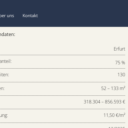
ber uns
Kontakt
ndaten:
Erfurt
nteil:
75 %
iten:
130
en:
52 – 133 m²
:
318.304 – 856.593 €
ung:
11,50 €/m²