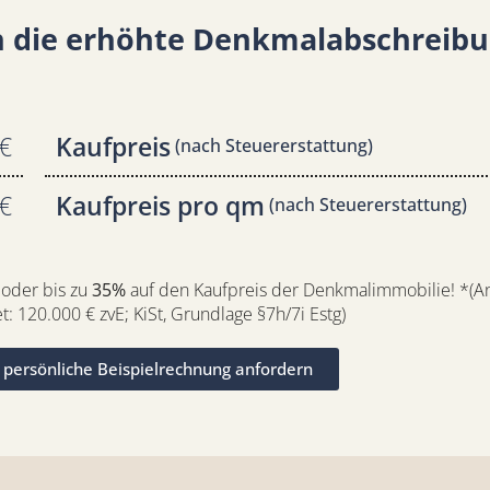
ch die erhöhte Denkmalabschreib
€
Kaufpreis
(nach Steuererstattung)
€
Kaufpreis pro qm
(nach Steuererstattung)
 oder bis zu
35%
auf den Kaufpreis der Denkmalimmobilie! *(An
t: 120.000 € zvE; KiSt, Grundlage §7h/7i Estg)
t persönliche Beispielrechnung anfordern