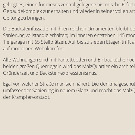
gelingt es, einen für dieses zentral gelegene historische Erfur
Gebäudekomplex zur erhalten und wieder in seiner vollen arc
Geltung zu bringen.
Die Backsteinfassade mit ihren reichen Ornamenten bleibt b
Sanierung vollständig erhalten; im Inneren entstehen 145 m
Tiefgarage mit 65 Stellplätzen. Auf bis zu sieben Etagen trifft 
auf modernen Wohnkomfort.
Alle Wohnungen sind mit Parkettboden und Einbauküche hochw
beiden großen Querriegeln wird das MalzQuartier ein architek
Gründerzeit und Backsteinexpressionismus.
Egal von welcher Straße man sich nähert: Die denkmalgeschüt
umfassender Sanierung in neuem Glanz und macht das Malz
der Krämpfervorstadt.