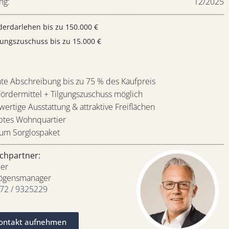
ng:
12/2025
erdarlehen bis zu 150.000 €
ungszuschuss bis zu 15.000 €
:
te Abschreibung bis zu 75 % des Kaufpreis
ördermittel + Tilgungszuschuss möglich
ertige Ausstattung & attraktive Freiflächen
btes Wohnquartier
um Sorglospaket
chpartner:
ler
mögensmanager
72 / 9325229
Kontakt aufnehmen