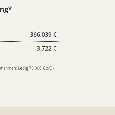
ung*
366.039 €
3.722 €
nahmen: Ledig 70.000 € zvE /