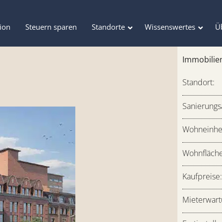
tion
Steuern sparen
Standorte
Wissenswertes
Ü
Immobilie
Standort:
Sanierungsa
Wohneinhe
Wohnfläch
Kaufpreise
Mieterwart