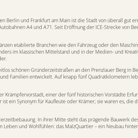
en Berlin und Frankfurt am Main ist die Stadt von überall gut er
utobahnen A4 und A71. Seit Eröffnung der ICE-Strecke von Berl
änzen etablierte Branchen wie den Fahrzeug oder den Maschin
nders im klassischen Mittelstand und in der Medien- und Kreati
der.
 zeitlos schönen Gründerzeitstraßen an den Prenzlauer Berg in Ber
und Familien entwickelt. Auf knapp fünf Quadratkilometern le
r Krämpfervorstadt, einer der fünf historischen Vorstädte Erfurt
st ein Synonym für Kaufleute oder Krämer; sie waren es, die 
erzeitbebauung. In ihrer Mitte steht das prägende Bauwerk des
m Leben und Wohlfühlen: das MalzQuartier – ein Neubau hinter 