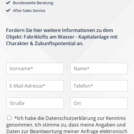
Bundesweite Beratung
After Sales Service
Fordern Sie hier weitere Informationen zu dem
Objekt: Fabriklofts am Wasser - Kapitalanlage mit
Charakter & Zukunftspotential an.
V
N
o
a
r
m
E
T
n
e
-
e
a
*
M
l
m
S
O
a
e
e
t
r
i
f
*
r
t
l
o
C
a
*Ich habe die Datenschutzerklärung zur Kenntnis
-
n
h
ß
A
genommen. Ich stimme zu, dass meine Angaben und
*
e
e
d
Daten zur Beantwortung meiner Anfrage elektronisch