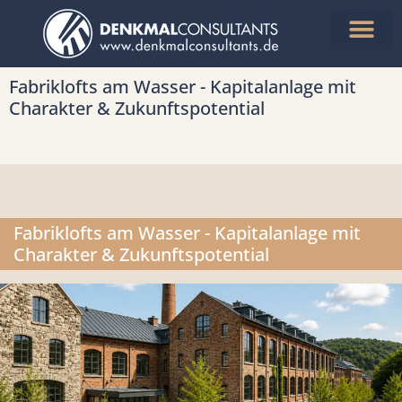
Aktuelle Objekte
Steuern sparen
Fabriklofts am Wasser - Kapitalanlage mit
Charakter & Zukunftspotential
Fabriklofts am Wasser - Kapitalanlage mit
Charakter & Zukunftspotential