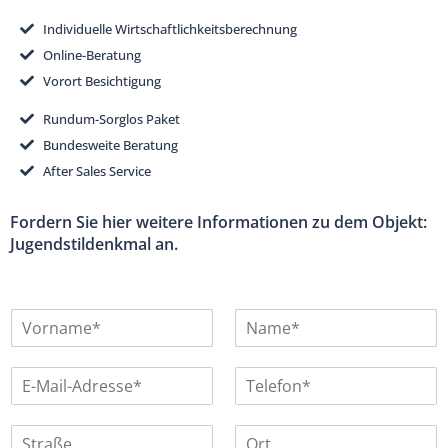
Individuelle Wirtschaftlichkeitsberechnung
Online-Beratung
Vorort Besichtigung
Rundum-Sorglos Paket
Bundesweite Beratung
After Sales Service
Fordern Sie hier weitere Informationen zu dem Objekt:
Jugendstildenkmal an.
V
N
o
a
r
m
E
T
n
e
-
e
a
*
M
l
m
S
O
a
e
e