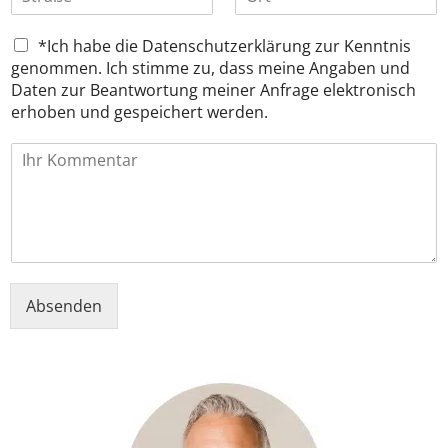
t
r
i
f
*
r
t
l
o
C
a
*Ich habe die Datenschutzerklärung zur Kenntnis
-
n
h
ß
A
genommen. Ich stimme zu, dass meine Angaben und
*
e
e
d
Daten zur Beantwortung meiner Anfrage elektronisch
c
r
erhoben und gespeichert werden.
k
e
b
s
I
o
s
h
x
e
r
e
*
K
n
o
*
m
m
e
Absenden
n
t
a
r